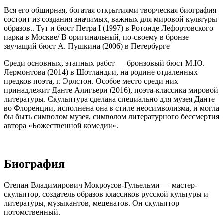
Вся его обширная, богатая открытиями творческая биография
состоит из создания значимых, важных для мировой культуры
образов.. Тут и бюст Петра I (1997) в Ротонде Лефортовского
парка в Москве/ B оригинальный, по-своему в бронзе
звучащий бюст А. Пушкина (2006) в Петербурге
Среди основных, этапных работ — бронзовый бюст М.Ю.
Лермонтова (2014) в Шотландии, на родине отдаленных
предков поэта, г. Эрлстон. Особое место среди них
принадлежит Данте Алигьери (2016), поэта-классика мировой
литературы. Скульптура сделана специально для музея Данте
во Флоренции, исполнена она в стиле неосимволизма, и могла
бы быть символом музея, символом литературного бессмертия
автора «Божественной комедии».
Биография
Степан Владимирович Мокроусов-Гульельми — мастер-
скульптор, создатель образов классиков русской культуры и
литературы, музыкантов, меценатов. Он скульптор
потомственный.