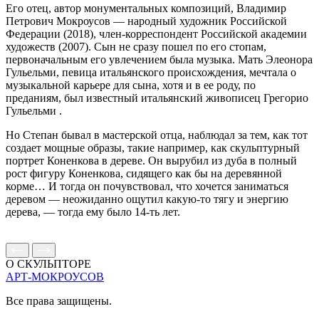
Его отец, автор монументальных композиций, Владимир
Петрович Мокроусов — народный художник Российской
Федерации (2018), член-корреспондент Российской академии
художеств (2007). Сын не сразу пошел по его стопам,
первоначальным его увлечением была музыка. Мать Элеонора
Гульельми, певица итальянского происхождения, мечтала о
музыкальной карьере для сына, хотя и в ее роду, по
преданиям, был известный итальянский живописец Грегорио
Гульельми .
Но Степан бывал в мастерской отца, наблюдал за тем, как тот
создает мощные образы, такие например, как скульптурный
портрет Коненкова в дереве. Он вырубил из дуба в полный
рост фигуру Коненкова, сидящего как бы на деревянной
корме… И тогда он почувствовал, что хочется заниматься
деревом — неожиданно ощутил какую-то тягу и энергию
дерева, — тогда ему было 14-ть лет.
О СКУЛЬПТОРЕ
АРТ-МОКРОУСОВ
Все права защищены.