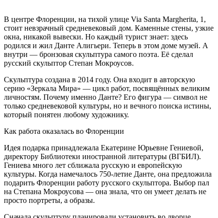
В центре Флоренции, на тихой улице Via Santa Margherita, 1,
стоит невзрачный средневековый дом. Каменные стены, узкие
окна, никакой вывески. Но каждый турист знает: здесь
родился и жил Данте Алигьери. Теперь в этом доме музей. А
внутри — бронзовая скульптура самого поэта. Её сделал
русский скульптор Степан Мокроусов.
Скульптура создана в 2014 году. Она входит в авторскую
серию «Зеркала Мира» — цикл работ, посвящённых великим
личностям. Почему именно Данте? Его фигура — символ не
только средневековой культуры, но и вечного поиска истины,
который понятен любому художнику.
Как работа оказалась во Флоренции
Идея подарка принадлежала Екатерине Юрьевне Гениевой,
директору Библиотеки иностранной литературы (ВГБИЛ).
Гениева много лет сближала русскую и европейскую
культуры. Когда намечалось 750-летие Данте, она предложила
подарить Флоренции работу русского скульптора. Выбор пал
на Степана Мокроусова — она знала, что он умеет делать не
просто портреты, а образы.
Сначала скульптуру планировали установить во дворце